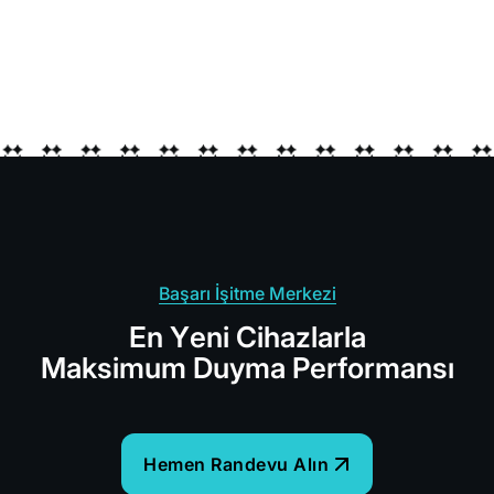
Başarı İşitme Merkezi
E
n
Y
e
n
i
C
i
h
a
z
l
a
r
l
a
M
a
k
s
i
m
u
m
D
u
y
m
a
P
e
r
f
o
r
m
a
n
s
ı