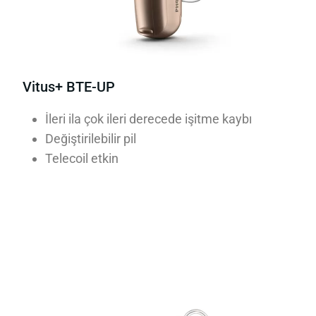
Vitus+ BTE-UP
İleri ila çok ileri derecede işitme kaybı
Değiştirilebilir pil
Telecoil etkin