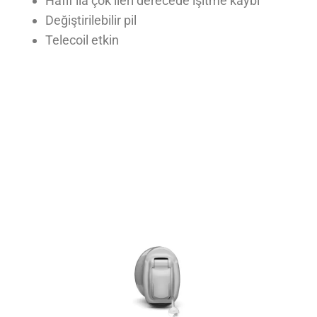
Hafif ila çok ileri derecede işitme kaybı
Değiştirilebilir pil
Telecoil etkin