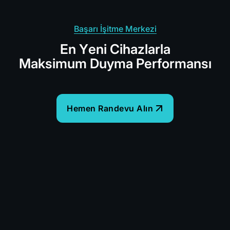
Başarı İşitme Merkezi
E
n
Y
e
n
i
C
i
h
a
z
l
a
r
l
a
M
a
k
s
i
m
u
m
D
u
y
m
a
P
e
r
f
o
r
m
a
n
s
ı