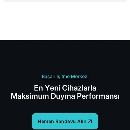
Başarı İşitme Merkezi
E
n
Y
e
n
i
C
i
h
a
z
l
a
r
l
a
M
a
k
s
i
m
u
m
D
u
y
m
a
P
e
r
f
o
r
m
a
n
s
ı