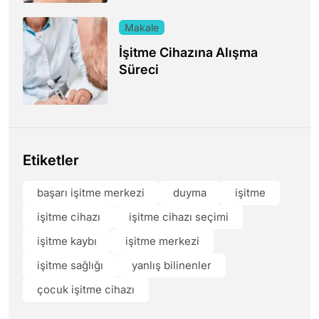
Makale
İşitme Cihazına Alışma
Süreci
Etiketler
başarı işitme merkezi
duyma
işitme
işitme cihazı
işitme cihazı seçimi
işitme kaybı
işitme merkezi
işitme sağlığı
yanlış bilinenler
çocuk işitme cihazı